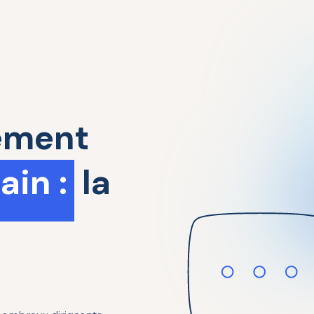
ement
in :
la