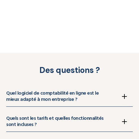
Des questions ?
Quel logiciel de comptabilité en ligne est le
mieux adapté à mon entreprise ?
Tout dépend de votre activité et de la manière dont vous
Quels sont les tarifs et quelles fonctionnalités
gérez votre comptabilité au quotidien. Commencez par
sont incluses ?
identifier les fonctions qui vous seront utiles : facturation,
suivi bancaire, gestion des achats ou partage avec votre