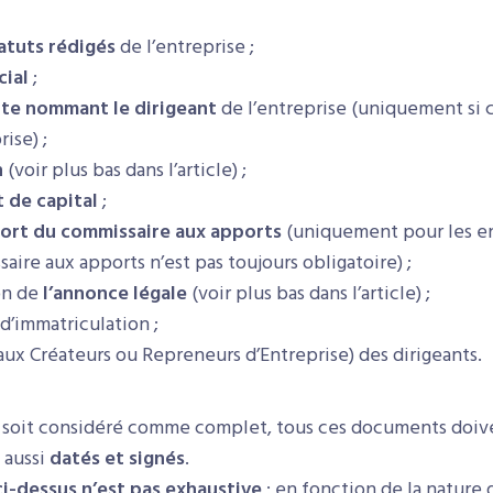
atuts rédigés
de l’entreprise ;
cial
;
cte nommant le dirigeant
de l’entreprise (uniquement si 
rise) ;
n
(voir plus bas dans l’article) ;
 de capital
;
ort du commissaire aux apports
(uniquement pour les en
aire aux apports n’est pas toujours obligatoire) ;
on de
l’annonce légale
(voir plus bas dans l’article) ;
 d’immatriculation ;
ux Créateurs ou Repreneurs d’Entreprise) des dirigeants.
r soit considéré comme complet, tous ces documents doiv
 aussi
datés et signés
.
 ci-dessus n’est pas exhaustive
: en fonction de la nature d