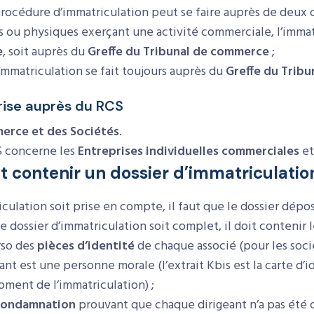
 procédure d’immatriculation peut se faire auprès de deux o
 ou physiques exerçant une activité commerciale, l’immatr
e
, soit auprès du
Greffe du Tribunal de commerce
;
l’immatriculation se fait toujours auprès du
Greffe du Trib
rise auprès du RCS
erce et des Sociétés
.
S concerne les
Entreprises individuelles commerciales
et
 contenir un dossier d’immatriculatio
culation soit prise en compte, il faut que le dossier dépos
le dossier d’immatriculation soit complet, il doit contenir
rso des
pièces d’identité
de chaque associé (pour les socié
eant est une personne morale (l’extrait Kbis est la carte d’
ment de l’immatriculation) ;
-condamnation
prouvant que chaque dirigeant n’a pas été 